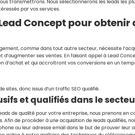
ous transmettrons. Nous sélectionnerons les leads les p
téressés par vos services.
Lead Concept pour obtenir 
ment, comme dans tout autre secteur, nécessite l’acquisi
et d’augmenter ses ventes. En faisant appel à Lead Concep
ion d’achat et qui accroîtront vos conversions en un temp
 sites, donc issus d’un traffic SEO qualifié.
usifs et qualifiés dans le se
eads de qualité pour votre entreprise, nous prenons en c
s. Afin de procéder à une acquisition de leads qualifiés, n
phone ou leur adresse email dans le but de prouver leur a
he grâce à notre maîtrise des techniques du référenceme