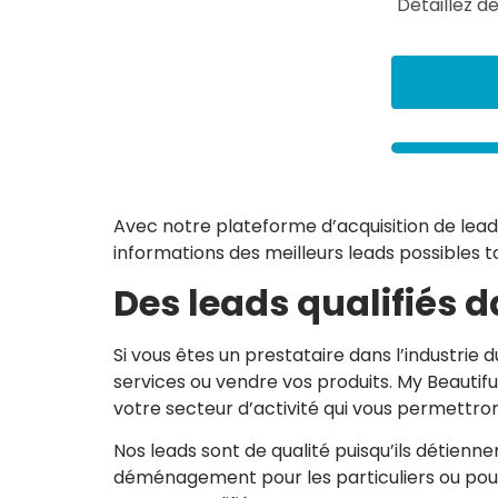
Détaillez de
n
s
s
u
r
v
o
t
r
e
p
r
Avec notre plateforme d’acquisition de lead
o
informations des meilleurs leads possibles 
j
e
Des leads qualifiés
t
*
Si vous êtes un prestataire dans l’industr
services ou vendre vos produits. My Beautifu
votre secteur d’activité qui vous permettro
Nos leads sont de qualité puisqu’ils détienn
déménagement pour les particuliers ou pour